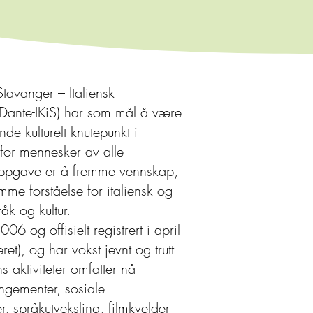
Stavanger – Italiensk
 (Dante-IKiS) har som mål å være
e kulturelt knutepunkt i
for mennesker av alle
 oppgave er å fremme vennskap,
mme forståelse for italiensk og
åk og kultur.
06 og offisielt registrert i april
t), og har vokst jevnt og trutt
 aktiviteter omfatter nå
angementer, sosiale
, språkutveksling, filmkvelder