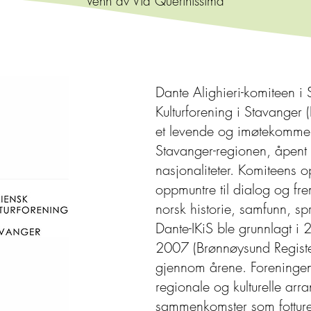
Venn av Via Querinissima
Dante Alighieri-komiteen i 
Kulturforening i Stavanger
et levende og imøtekommend
Stavanger-regionen, åpent 
nasjonaliteter. Komiteens
oppmuntre til dialog og fre
norsk historie, samfunn, spr
Dante-IKiS ble grunnlagt i 20
2007 (Brønnøysund Registere
gjennom årene. Foreningens
regionale og kulturelle arr
sammenkomster som fotturer