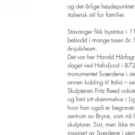
og det årlige høydepunktet i
italiensk stil for familier.
Stavanger fikk bystatus i 
bebodd i mange tusen år. I
årsjubileum.
Det var her Harald Hårfagre
slaget ved Hafrsfjord i 872
monumentet Sværdene i ste
annen kobling til Italia – s
Skulptøren Fritz Røed voks
og fant sitt drømmehus i Ligu
hvor han også er begravet.
sentrum av Bryne, som nå h
skulpturer. Sist, men ikke 
inspirert av Sverdene i stei