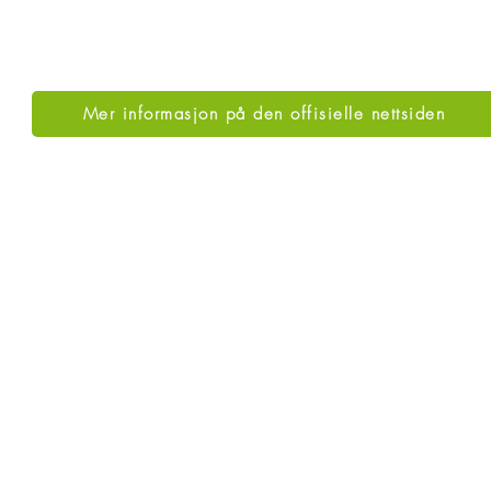
Mer informasjon på den offisielle nettsiden
Gå opp
KONTAKTER
LANER
Hovedkontor