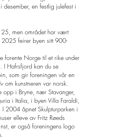
 desember, en festlig julefest i
1125, men området har vært
 2025 feirer byen sitt 900-
 forente Norge til et rike under
. I Hafrsfjord kan du se
in, som gir foreningen vår en
elv om kunstneren var norsk.
te opp i Bryne, nær Stavanger,
ria i Italia, i byen Villa Faraldi,
 I 2004 åpnet Skulpturparken i
user elleve av Fritz Røeds
minst, er også foreningens logo
n.