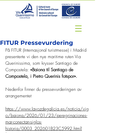
FITUR Pressevurdering
På FITUR (Internasjonal turistmesse) i Madrid 
presenterte vi den nye maritime ruten Via 
Querinissima, som krysser Santiago de 
Compostela: 
«Baiona til Santiago de 
Compostela, i Pietro Querinis fotspor».
Nedenfor finner du pressevurderingen av 
arrangementet
https://www.lavozdegalicia.es/noticia/vig
o/baiona/2026/01/23/peregrinaciones-
mar-conectan-siglos-
historia/0003_202601B23C5992.htm?