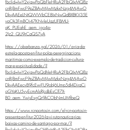
fbclid=IwY2xjawPpQbFleHRuA2FlbQIxMQBz
cnRjBmFwcF9pZBAyMjIwMzkxNzg4MjAwO
DkyAAEeLNtQWWbCE8IxNwQdBXBKV35E
vpOk3FmBOi47KNvleUazUFBMU-
qK_PUEahE_aem_jgo4p-
2Jz2_QU9rCaQS7yA
https://obarbanza.gal/2026/01/a-ria-da-
estrela-aposta-en-fitur-polas-peregrinacions-
maritimas-como-exemplo-de-tradicion-cultura-
mar-e-espiritualidade/?
fbclid=IwY2xjawPpQdhleHRuA2FlbQIxMQBz
cnRjBmFwcF9pZBAyMjIwMzkxNzg4MjAwO
DkyAAEecvB9fcEwjFU9obJ6Ump5dI4DiraCi
oGYqKU5vyEcmAlsRJcdbEsClf7X-
B0_aem_YwjsEsgQr9kCObNmUMfbeQ
https://www.rcnportosin.com/el-rcn-portosin-
presenta-en-fitur-2026-la-vi-ruta-nautica-rias-
baixas-camino-de-santiago-por-mar/?
fbclid=IwY2xjawPpQkRleHRuA2FlbQIxMQBz