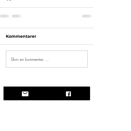
Kommentarer
Skriv en kommentar …
En reise gjennom historie, kulturer og
fantastiske landskap. Via Querinissima
gjenopplevde Pietro Querinis usedvanlige
reise fra 1400-tallet, og krysset Hellas,