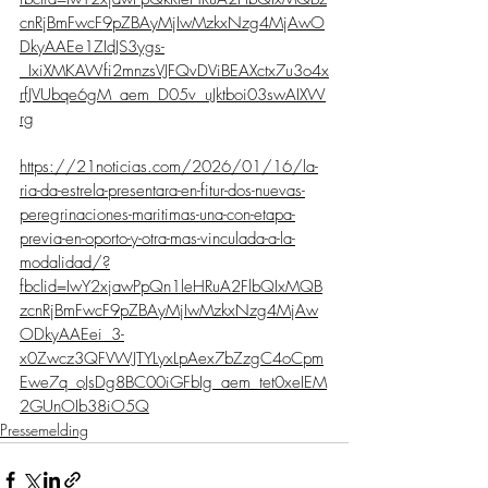
cnRjBmFwcF9pZBAyMjIwMzkxNzg4MjAwO
DkyAAEe1ZIdJS3ygs-
_IxiXMKAWfi2mnzsVJFQvDViBEAXctx7u3o4x
rfJVUbqe6gM_aem_D05v_uJktboi03swAIXW
rg
https://21noticias.com/2026/01/16/la-
ria-da-estrela-presentara-en-fitur-dos-nuevas-
peregrinaciones-maritimas-una-con-etapa-
previa-en-oporto-y-otra-mas-vinculada-a-la-
modalidad/?
fbclid=IwY2xjawPpQn1leHRuA2FlbQIxMQB
zcnRjBmFwcF9pZBAyMjIwMzkxNzg4MjAw
ODkyAAEei_3-
x0Zwcz3QFVWJTYLyxLpAex7bZzgC4oCpm
Ewe7q_oJsDg8BC00iGFbIg_aem_tet0xeIEM
2GUnOIb38iO5Q
Pressemelding