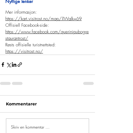
Nyttige lenker
Mer informasjon: 
https://kart.visitrost.no/map/?Walk=69
Offisiell Facebook-side: 
https://www.facebook.com/querinipubogre
staurantrost/
Røsts offisielle turistnettsted: 
https://visitrost.no/
Kommentarer
Skriv en kommentar …