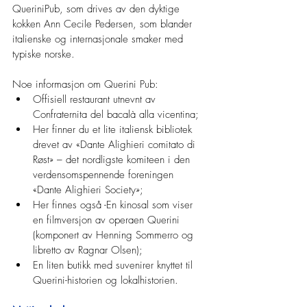
QueriniPub, som drives av den dyktige 
kokken Ann Cecile Pedersen, som blander 
italienske og internasjonale smaker med 
typiske norske.
Noe informasjon om Querini Pub:
Offisiell restaurant utnevnt av 
Confraternita del bacalà alla vicentina;
Her finner du et lite italiensk bibliotek 
drevet av «Dante Alighieri comitato di 
Røst» – det nordligste komiteen i den 
verdensomspennende foreningen 
«Dante Alighieri Society»;
Her finnes også -En kinosal som viser 
en filmversjon av operaen Querini 
(komponert av Henning Sommerro og 
libretto av Ragnar Olsen);
En liten butikk med suvenirer knyttet til 
Querini-historien og lokalhistorien.