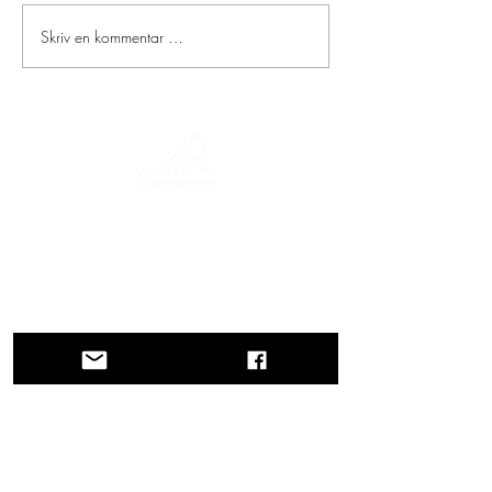
Skriv en kommentar …
En reise gjennom historie, kulturer og
fantastiske landskap. Via Querinissima
gjenopplevde Pietro Querinis usedvanlige
reise fra 1400-tallet, og krysset Hellas,
Spania, Portugal, Norge, Sverige,
England, Tyskland, Sveits og Østerrike.
KONTAKTER
Hovedkontor
Veneto-regionen
Veneto regionale myndigheter