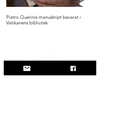
Pietro Querinis manuskript bevarat i
Vatikanens bibliotek
En reise gjennom historie, kulturer og
fantastiske landskap. Via Querinissima
gjenopplevde Pietro Querinis usedvanlige
reise fra 1400-tallet, og krysset Hellas,
Spania, Portugal, Norge, Sverige,
England, Tyskland, Sveits og Østerrike.
KONTAKTER
Hovedkontor