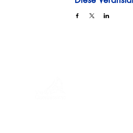
SPEISEKA
REISE
Eine Reise durch Geschichte,
Kulturen und atemberaubende
VERANS
Landschaften. Via Querinissima
zeichnet die außergewöhnliche