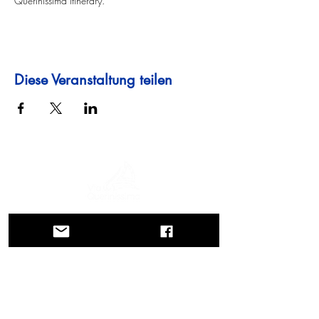
Querinissima itinerary.
Diese Veranstaltung teilen
Eine Reise durch Geschichte, Kulturen und
atemberaubende Landschaften. Via
Querinissima zeichnet die
außergewöhnliche Reise von Pietro
Querini im 15. Jahrhundert nach, die
Griechenland, Spanien, Portugal,
Norwegen, Schweden, England,