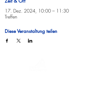
Zeit & Ort
17. Dez. 2024, 10:00 – 11:30
Treffen
Diese Veranstaltung teilen
Eine Reise durch Geschichte, Kulturen und
atemberaubende Landschaften. Via
Querinissima zeichnet die
außergewöhnliche Reise von Pietro
Querini im 15. Jahrhundert nach, die
Griechenland, Spanien, Portugal,