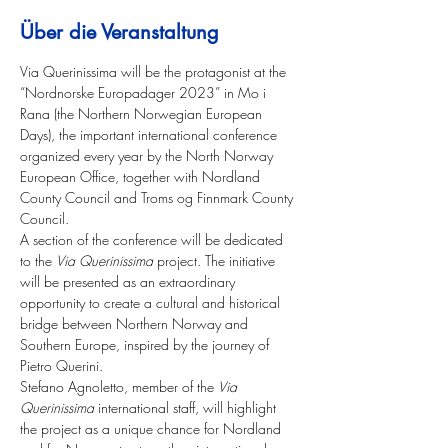
Über die Veranstaltung
Via Querinissima will be the protagonist at the 
“Nordnorske Europadager 2023” in Mo i 
Rana (the Northern Norwegian European 
Days), the important international conference 
organized every year by the North Norway 
European Office, together with Nordland 
County Council and Troms og Finnmark County 
Council.
A section of the conference will be dedicated 
to the 
Via Querinissima
 project. The initiative 
will be presented as an extraordinary 
opportunity to create a cultural and historical 
bridge between Northern Norway and 
Southern Europe, inspired by the journey of 
Pietro Querini.
Stefano Agnoletto, member of the 
Via 
Querinissima
 international staff, will highlight 
the project as a unique chance for Nordland 