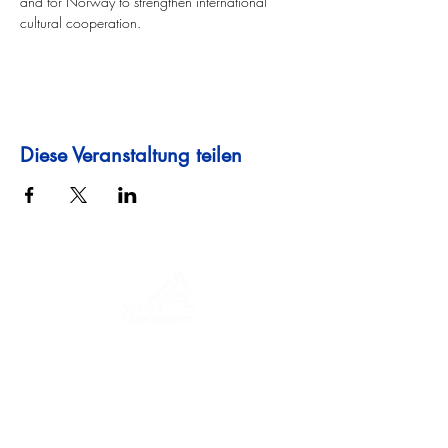
and for Norway to strengthen international 
cultural cooperation.
Diese Veranstaltung teilen
Eine Reise durch Geschichte, Kulturen und
atemberaubende Landschaften. Via
Querinissima zeichnet die
außergewöhnliche Reise von Pietro
Querini im 15. Jahrhundert nach, die