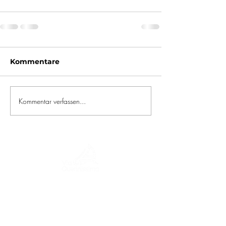
Kommentare
Kommentar verfassen...
Eine Reise durch Geschichte, Kulturen und
atemberaubende Landschaften. Via
Querinissima zeichnet die
außergewöhnliche Reise von Pietro