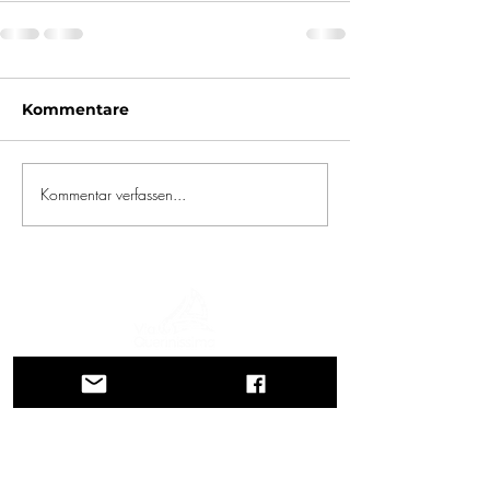
Kommentare
Kommentar verfassen...
Eine Reise durch Geschichte, Kulturen und
atemberaubende Landschaften. Via
Querinissima zeichnet die
außergewöhnliche Reise von Pietro
Querini im 15. Jahrhundert nach, die