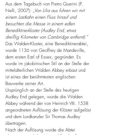
Aus dem Tagebuch von Pietro Querini (P. 
Nelli, 2007): 
„Von Lilia aus fuhren wir mit 
einem Lastkahn einen Fluss hinauf und 
besuchten die Messe in einem edlen 
Benediktinerkloster (Audley End, etwa 
dreißig Kilometer von Cambridge entfernt).“
Das Walden-Kloster, eine Benediktinerabtei, 
wurde 1136 von Geoffrey de Mandeville, 
dem ersten Earl of Essex, gegründet. Es 
wurde im jakobinischen Stil an der Stelle der 
mittelalterlichen Walden Abbey erbaut und 
ist eines der berühmtesten englischen 
Bauwerke seiner Art.
Ursprünglich an der Stelle des heutigen 
Audley End gelegen, wurde die Walden 
Abbey während der von Heinrich VIII. 1538 
angeordneten Auflösung der Klöster aufgelöst
und dem Lordkanzler Sir Thomas Audley 
übertragen.
Nach der Auflösung wurde die Abtei 