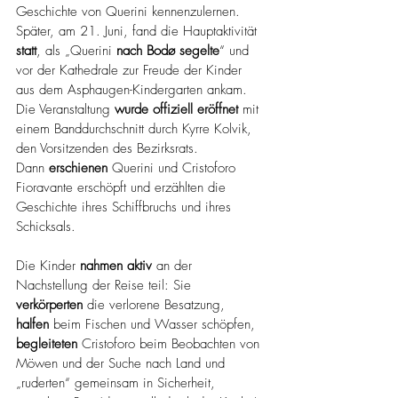
Geschichte von Querini kennenzulernen.
Später, am 21. Juni, fand die Hauptaktivität 
statt
, als „Querini 
nach Bodø segelte
“ und 
vor der Kathedrale zur Freude der Kinder 
aus dem Asphaugen-Kindergarten ankam. 
Die Veranstaltung 
wurde offiziell eröffnet
 mit 
einem Banddurchschnitt durch Kyrre Kolvik, 
den Vorsitzenden des Bezirksrats.
Dann 
erschienen
 Querini und Cristoforo 
Fioravante erschöpft und erzählten die 
Geschichte ihres Schiffbruchs und ihres 
Schicksals.
Die Kinder 
nahmen aktiv
 an der 
Nachstellung der Reise teil: Sie 
verkörperten
 die verlorene Besatzung, 
halfen
 beim Fischen und Wasser schöpfen, 
begleiteten
 Cristoforo beim Beobachten von 
Möwen und der Suche nach Land und 
„ruderten“ gemeinsam in Sicherheit, 