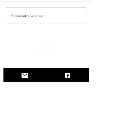
Kommentar verfassen...
Eine Reise durch Geschichte, Kulturen und
atemberaubende Landschaften. Via
Querinissima zeichnet die
außergewöhnliche Reise von Pietro
Querini im 15. Jahrhundert nach, die
Griechenland, Spanien, Portugal,
Norwegen, Schweden, England,
Deutschland, die Schweiz und Österreich
durchquerte.