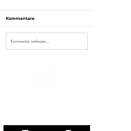
Kommentare
Kommentar verfassen...
Eine Reise durch Geschichte, Kulturen und
atemberaubende Landschaften. Via
Querinissima zeichnet die
außergewöhnliche Reise von Pietro
Querini im 15. Jahrhundert nach, die
Griechenland, Spanien, Portugal,
Norwegen, Schweden, England,