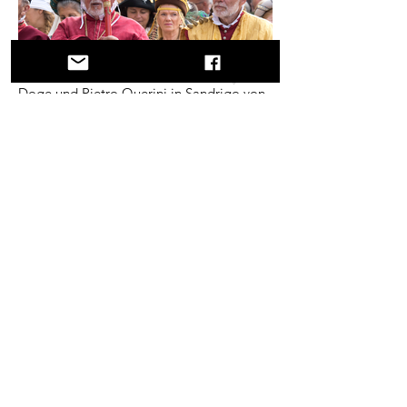
Doge und Pietro Querini in Sandrigo von
Cers
Eine Reise durch Geschichte, Kulturen und
atemberaubende Landschaften. Via
Querinissima zeichnet die
außergewöhnliche Reise von Pietro
Querini im 15. Jahrhundert nach, die
Griechenland, Spanien, Portugal,
Norwegen, Schweden, England,