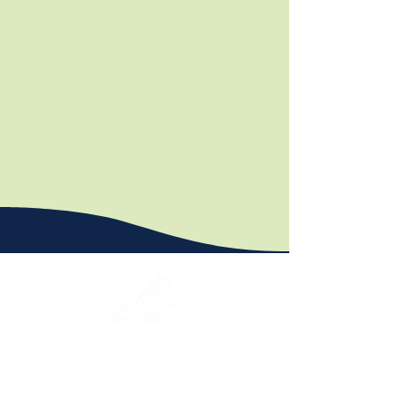
Eine Reise durch Geschichte, Kulturen und
atemberaubende Landschaften. Via
Querinissima zeichnet die
außergewöhnliche Reise von Pietro