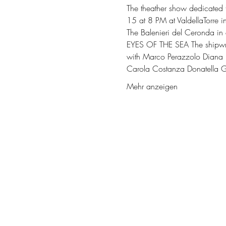
The theather show dedicated t
15 at 8 PM at ValdellaTorre in
The Balenieri del Ceronda in 
EYES OF THE SEA The shipwr
with Marco Perazzolo Diana L
Carola Costanza Donatella Gu
Mehr anzeigen