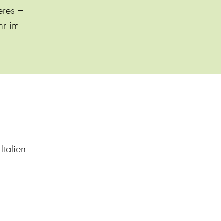
eres –
hr im
Italien