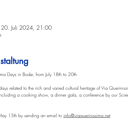
 20. Juli 2024, 21:00
n
staltung
sima Days in Bodø, from July 18th to 20th
days related to the rich and varied cultural heritage of Via Queriniss
including a cooking show, a dinner gala, a conference by our Scien
May 15th by sending an email to 
info@viaquerinissima.net