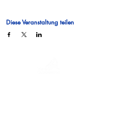
Diese Veranstaltung teilen
Eine Reise durch Geschichte, Kulturen und
atemberaubende Landschaften. Via
Querinissima zeichnet die
außergewöhnliche Reise von Pietro
Querini im 15. Jahrhundert nach, die
Griechenland, Spanien, Portugal,
Norwegen, Schweden, England,
Deutschland, die Schweiz und Österreich
durchquerte.