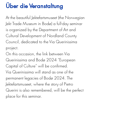
Über die Veranstaltung
At the beautiful Jektefartsmuseet (the Norwegian 
Jekt Trade Museum in Bodø) a full-day seminar 
is organized by the Department of Art and 
Cultural Development of Nordland County 
Council, dedicated to the Via Querinissima 
project.
On this occasion, the link between Via 
Querinissima and Bodø 2024 “European 
Capital of Culture” will be confirmed. 
Via Querinissima will stand as one of the 
permanent legacies of Bodø 2024. The 
Jektefartsmuseet, where the story of Pietro 
Querini is also remembered, will be the perfect 
place for this seminar.