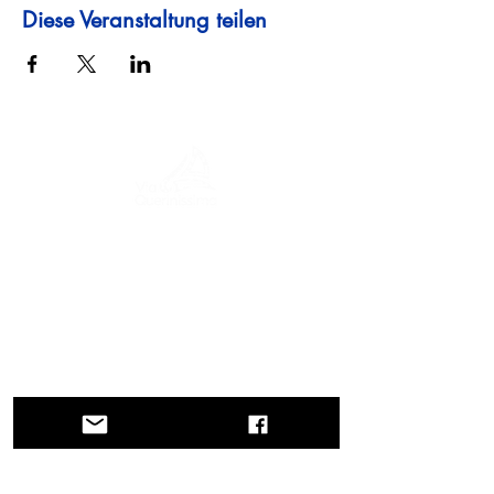
Diese Veranstaltung teilen
Eine Reise durch Geschichte, Kulturen und
atemberaubende Landschaften. Via
Querinissima zeichnet die
außergewöhnliche Reise von Pietro
Querini im 15. Jahrhundert nach, die
Griechenland, Spanien, Portugal,
Norwegen, Schweden, England,
Deutschland, die Schweiz und Österreich
durchquerte.
KONTAKTE