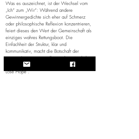
Was es auszeichnet, ist der Wechsel vom 
„Ich“ zum „Wir“: Während andere 
Gewinnergedichte sich eher auf Schmerz 
oder philosophische Reflexion konzentrieren, 
feiert dieses den Wert der Gemeinschaft als 
einziges wahres Rettungsboot. Die 
Einfachheit der Struktur, klar und 
kommunikativ, macht die Botschaft der 
jungen Autoren unmittelbar und zugänglich, 
ganz im Sinne des Wettbewerbs „Never 
Lose Hope“.
Das Gedicht feiert somit in einfachen und 
authentischen Tönen die Hoffnung, die in 
jedem von uns wohnt und Kraft aus dem 
Zusammensein schöpft, wodurch jede 
Schwierigkeit in eine neue Chance für 
Neubeginn und Vertrauen verwandelt wird.
Besondere Erwähnung