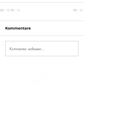
Kommentare
Kommentar verfassen...
Eine Reise durch Geschichte, Kulturen und
atemberaubende Landschaften. Via
Querinissima zeichnet die
außergewöhnliche Reise von Pietro
Querini im 15. Jahrhundert nach, die