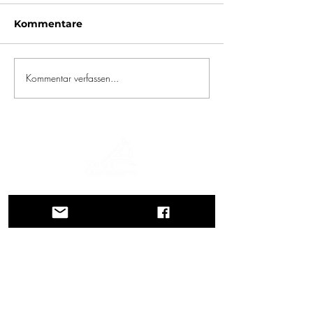
Kommentare
Kommentar verfassen...
Eine Reise durch Geschichte, Kulturen und
atemberaubende Landschaften. Via
Querinissima zeichnet die
außergewöhnliche Reise von Pietro
Querini im 15. Jahrhundert nach, die
Griechenland, Spanien, Portugal,
Norwegen, Schweden, England,
Deutschland, die Schweiz und Österreich