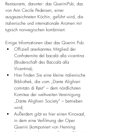
Restaurants, darunter: das QueriniPub, das 
von Ann Cecile Pedersen, einer 
ausgezeichneten Köchin, geführt wird, die 
italienische und internationale Aromen mit 
typisch norwegischen kombiniert.
Einige Informationen über das Querini Pub:
Offiziell anerkanntes Mitglied der 
Confraternita del bacalà alla vicentina 
(Bruderschaft des Baccalà alla 
Vicentina);
Hier finden Sie eine kleine italienische 
Bibliothek, die vom „Dante Alighieri 
comitato di Røst” – dem nördlichsten 
Komitee der weltweiten Vereinigung 
„Dante Alighieri Society” – betrieben 
wird;
Außerdem gibt es hier einen Kinosaal, 
in dem eine Verfilmung der Oper 
Querini (komponiert von Henning 