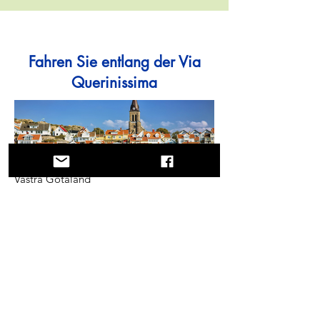
Fahren Sie entlang der Via
Querinissima
Västra Götaland
Nützlicher Link
Weitere Informationen zur Via Querinissima in
Schweden: https://www.vgregion.se/via-
querinissima/