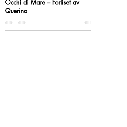
23. juni 2025
1 min lesing
Occhi di Mare – Forliset av
Querina